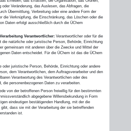
as Erheben, das Erfassen, die Organisation, das Ordnen,
g oder Veränderung, das Auslesen, das Abfragen, die
rch Übermittlung, Verbreitung oder eine andere Form der
der die Verknüpfung, die Einschränkung, das Löschen oder die
von Daten erfolgt ausschließlich durch die ÜChem
 Verarbeitung Verantwortlicher:
Verantwortlicher oder für die
t die natürliche oder juristische Person, Behörde, Einrichtung
 oder gemeinsam mit anderen über die Zwecke und Mittel der
genen Daten entscheidet. Für die ÜChem ist das die ÜChem
che oder juristische Person, Behörde, Einrichtung oder andere
erson, dem Verantwortlichen, dem Auftragsverarbeiter und den
elbaren Verantwortung des Verantwortlichen oder des
nd, die personenbezogenen Daten zu verarbeiten.
jede von der betroffenen Person freiwillig für den bestimmten
d unmissverständlich abgegebene Willensbekundung in Form
tigen eindeutigen bestätigenden Handlung, mit der die
gibt, dass sie mit der Verarbeitung der sie betreffenden
rstanden ist.