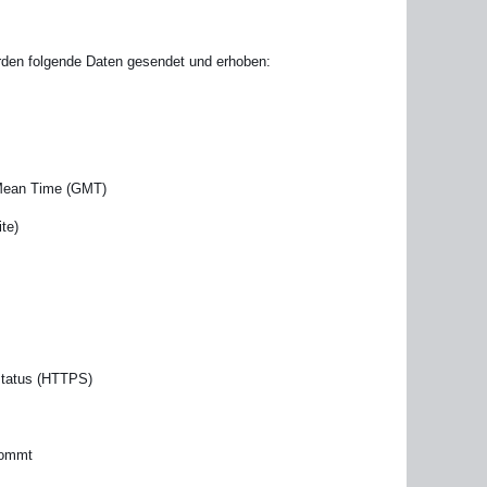
rden folgende Daten gesendet und erhoben:
 Mean Time (GMT)
te)
status (HTTPS)
kommt